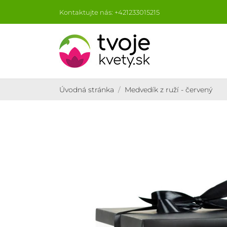
Kontaktujte nás: +421233015215
Úvodná stránka
Medvedík z ruží - červený