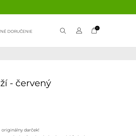
0
TNÉ DORUČENIE
ží - červený
a originálny darček!