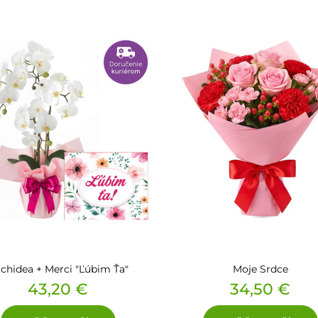
chidea + Merci "Ľúbim Ťa"
Moje Srdce
Cena
Cena
43,20 €
34,50 €