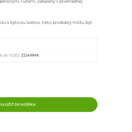
enovými ružami, zabalený v priehľadnej
lu s kyticou kvetov, tieto produkty môžu byť
e do 13:30):
ZDARMA
VLOŽIŤ DO KOŠÍKA