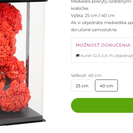
Medvedík pokrytý ozdobnými p
krabičke.
Výška: 25 cm / 40 cm
Ak si objednáte medvedíka spo
doručené samostatne.
MOŽNOSŤ DORUČENIA:
🚚 Kuriér GLS (Ut–Pi, objednajt
Veľkosť: 40 cm
25 cm
40 cm