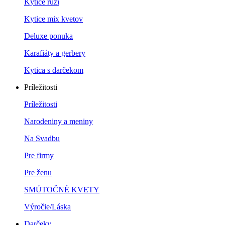
Kytice ruží
Kytice mix kvetov
Deluxe ponuka
Karafiáty a gerbery
Kytica s darčekom
Príležitosti
Príležitosti
Narodeniny a meniny
Na Svadbu
Pre firmy
Pre ženu
SMÚTOČNÉ KVETY
Výročie/Láska
Darčeky