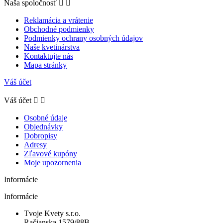
Naša spoločnosť


Reklamácia a vrátenie
Obchodné podmienky
Podmienky ochrany osobných údajov
Naše kvetinárstva
Kontaktujte nás
Mapa stránky
Váš účet
Váš účet


Osobné údaje
Objednávky
Dobropisy
Adresy
Zľavové kupóny
Moje upozornenia
Informácie
Informácie
Tvoje Kvety s.r.o.
Račianska 1579/88B