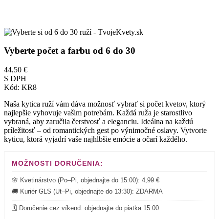
Vyberte počet a farbu od 6 do 30
44,50 €
S DPH
Kód:
KR8
Naša kytica ruží vám dáva možnosť vybrať si počet kvetov, ktorý
najlepšie vyhovuje vašim potrebám. Každá ruža je starostlivo
vybraná, aby zaručila čerstvosť a eleganciu. Ideálna na každú
príležitosť – od romantických gest po výnimočné oslavy. Vytvorte
kyticu, ktorá vyjadrí vaše najhlbšie emócie a očarí každého.
MOŽNOSTI DORUČENIA:
🌸 Kvetinárstvo (Po–Pi, objednajte do 15:00): 4,99 €
🚚 Kuriér GLS (Ut–Pi, objednajte do 13:30):
ZDARMA
🗓️ Doručenie cez víkend: objednajte do piatka 15:00