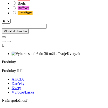
Biela
Ružová
Oranžová
Vložiť do košíka

Produkty
Produkty


AKCIA
Darčeky
Kvety
Výročie/Láska
Naša spoločnosť