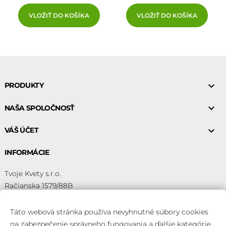
VLOŽIŤ DO KOŠÍKA
VLOŽIŤ DO KOŠÍKA

PRODUKTY

NAŠA SPOLOČNOSŤ

VÁŠ ÚČET
INFORMÁCIE
Tvoje Kvety s.r.o.
Račianska 1579/88B
83102 Bratislava
IČO: 56581289
Táto webová stránka používa nevyhnutné súbory cookies
IBAN: SK1584500000000200004540
na zabezpečenie správneho fungovania a ďalšie kategórie