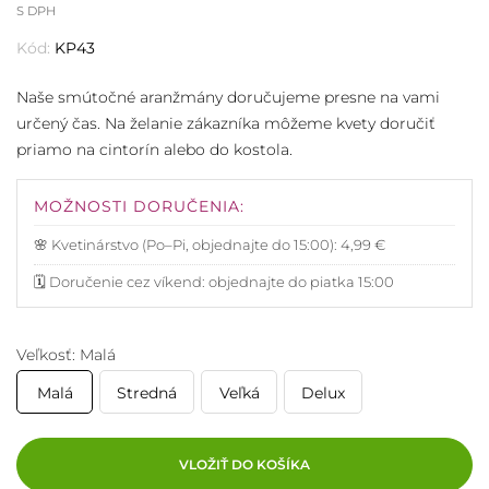
S DPH
Kód:
KP43
Naše smútočné aranžmány doručujeme presne na vami
určený čas. Na želanie zákazníka môžeme kvety doručiť
priamo na cintorín alebo do kostola.
MOŽNOSTI DORUČENIA:
🌸 Kvetinárstvo (Po–Pi, objednajte do 15:00): 4,99 €
🗓️ Doručenie cez víkend: objednajte do piatka 15:00
Veľkosť: Malá
Malá
Stredná
Veľká
Delux
VLOŽIŤ DO KOŠÍKA